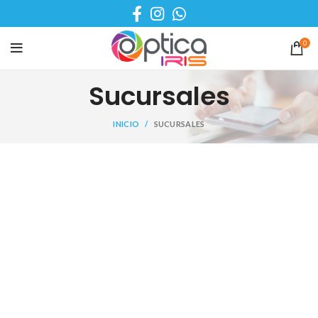
0
Sucursales
INICIO
SUCURSALES
SEDE CHAPINERO
Calle 51 #15-21
Bogotá, Cundinamarca, Colombia
Lunes – viernes:
09:00AM – 06:00PM